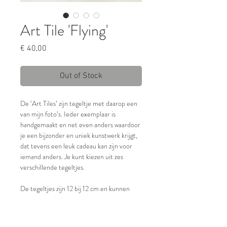
Art Tile 'Flying'
Price
€ 40,00
Out of Stock
De ‘Art Tiles’ zijn tegeltje met daarop een
van mijn foto’s. Ieder exemplaar is
handgemaakt en net even anders waardoor
je een bijzonder en uniek kunstwerk krijgt,
dat tevens een leuk cadeau kan zijn voor
iemand anders. Je kunt kiezen uit zes
verschillende tegeltjes.
De tegeltjes zijn 12 bij 12 cm en kunnen
worden neergezet of opgehangen. Dit
laatste kan met een zelf te bevestigen
plaksticker-haakje die, indien gewenst,